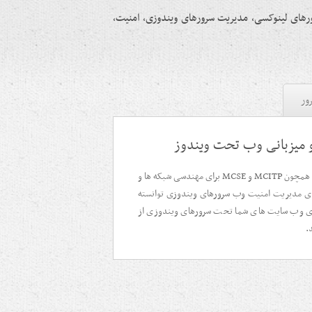
رهای لینوکسی، مدیریت سرورهای ویندوزی، امنیت،
ور
و میزبانی وب تحت ویندوز
متخصصین ابرسرور با فراگیری دوره هایی همچون MCITP و MCSE برای مهندسی شبکه ها و
ای لینوکسی و Secure Server برای مدیریت امنیت وب سرورهای ویندوزی توانسته
برای وب سایت های شما تحت سرورهای ویندوزی از