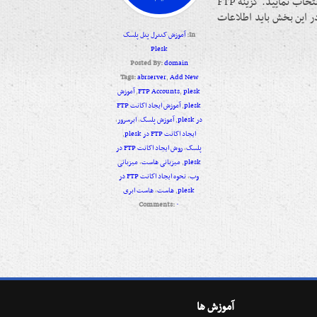
تب websites and domains کلیک نمایید. سپس گزینه show more را انتخاب نمایید. گزینه FTP
Add New FTP Accounts کلیک کنید . در این بخش باید اطلاعات
In:
آموزش کنترل پنل پلسک
Plesk
Posted By:
domain
Tags:
abrserver
,
Add New
plesk
,
FTP Accounts
,
آموزش
plesk
,
آموزش ایجاد اکانت FTP
در plesk
,
آموزش پلسک
,
ابرسرور
,
ایجاد اکانت FTP در plesk
,
پلسک
,
روش ایجاد اکانت FTP در
plesk
,
میزبانی هاست
,
میزبانی
وب
,
نحوه ایجاد اکانت FTP در
plesk
,
هاست
,
هاست ابری
Comments:
۰
آموزش ها