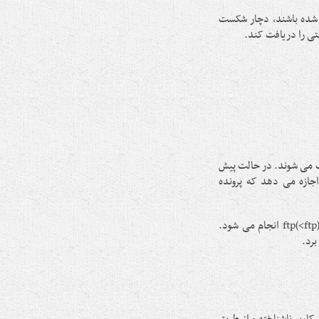
به اینترنت جلوگیری شده باشند، دچار شکست
شتی را دریافت کند.
فت می شوند. در حالت پیش
ارگزار vsftpd به کاربران سیستمی گنو/ لینوکس (System User) اجازه می دهد که پرونده
این کار به وسیله کلمه کاربری و گذر واژۀ لینوکس آنها از طریق خط فرمان (ftp>)ftp انجام می شود.