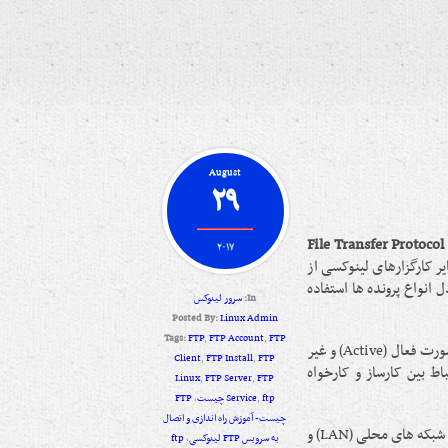
August
۲۹
File Transfer Protocol
۲۰۱۷
ایر کارگزارهای لینوکسی از
تکلی است که برای تبادل انواع پرونده ها استفاده
In:
سرور لینوکس
Posted By:
Linux Admin
Tags:
FTP
,
FTP Account
,
FTP
از دیدگاه چگونگی راه اندازی و اتصال به سرویس FTP لینوکسی می تواند به صورت فعال (Active) و غیر
Client
,
FTP Install
,
FTP
رتباط بین کارساز و کارخواه
Linux
,
FTP Server
,
FTP
ftp چیست
,
Service
,
FTP
چیست- آموزش راه اندازی و اتصال
این قرارداد یکی از پرکاربردترین قراردادها برای بارگذاری و بارگیری پرونده ها در شبکه های محلی (LAN) و
به سرویس FTP لینوکسی
,
ftp