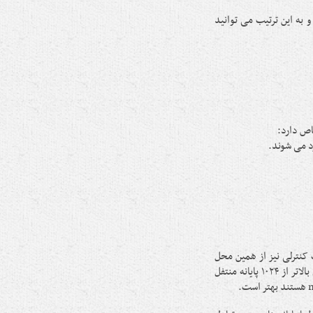
عنای ” در برابر” است و به این ترتیب می توانید
f متصل می شود و دستورات کنترلی نیز از همین محل
ارسال می شود. اما داده ها توسط درگاه های بالای ۱۰۲۴ کارساز به درگاه های بالاتر از ۱۰۲۴ پایانه منتفل