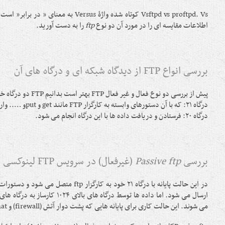
Vsftpd vs proftpd. Vs کوتاه شده واژۀ Versus به م
اطلاعات مقایسه ای را در مورد آن دو نوع
ftp
را به دست آورید.
بررسی انواع FTP از دیدگاه شبکه ای و درگاه های آن
پیش از بررسی دو نوع فعال و غیر فعال FTP بهتر است بدانیم FTP دو درگاه خاص دارد:
درگاه ۲۱: که با آن دستورهای وابسته به کارگزار FTP مانند get و putو ….. وارد می شوند.
درگاه ۲۰: فرستادن و دریافت داده ها با این درگاه انجام می شود.
بررسی
Passive ftp
(غیرفعال) در سرویس FTP لینوکسی
در این حالت پایانه با درگاه ۲۱ خود به کارگزار tp
می شوند. این حالت کاری برای پایانه هایی که پشت دوار آتش (firewall) و nat هستند بهتر است.