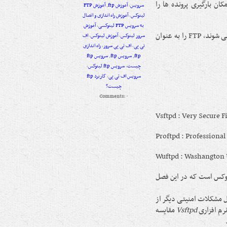
نتی امکان بارگیری پرونده ها را
سرویس
,
آموزش ftp
,
آموزش FTP
لینوکس
,
آموزش راه اندازی و اتصال
به سرویس FTP لینوکسی
,
آموزش
بنابراین بیشتر سامانه عامل هایی که به عنوان کارساز طراحی و توسعه داده می شوند، FTP را به عنوان
سرور لینوکس
,
آموزش لینوکس
,
اف
تی پی
,
اف تی پی سرور
,
راه اندازی
ftp
,
سرویس ftp
,
سرویس ftp
چیست
,
سرویس ftp لینوکس
,
سرویس اف تی پی
,
کاربرد ftp
چیست؟
Comments:
۰
Vsftpd : Very Secure 
Proftpd : Professional
Wuftpd : Washangton U
وکس است که در این فصل
اده می شده که به دلیل مشکلات امنیتی دیگر از
نرم افزاری
Vsftpd
مقایسه