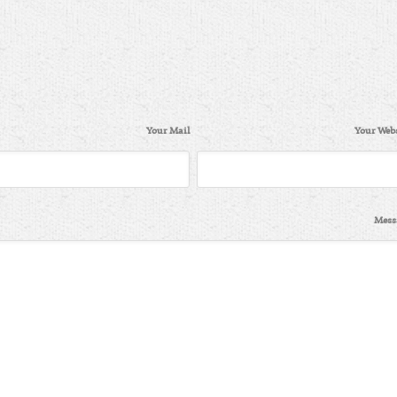
Your Mail
Your Webs
Mess