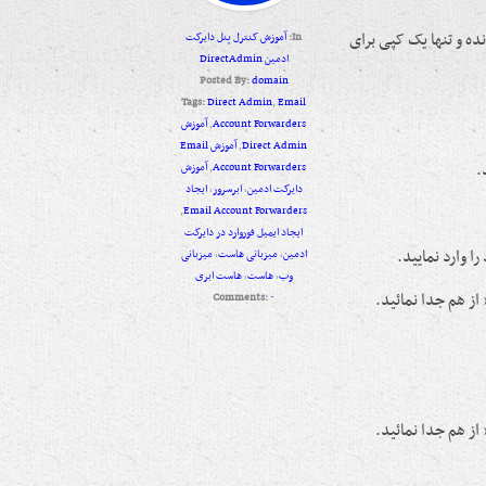
ده و تنها یک کپی برای
In:
آموزش کنترل پنل دایرکت
ادمین DirectAdmin
Posted By:
domain
Tags:
Direct Admin
,
Email
Account Forwarders
,
آموزش
Direct Admin
,
آموزش Email
.
Account Forwarders
,
آموزش
دایرکت ادمین
,
ابرسرور
,
ایجاد
,
Email Account Forwarders
ایجاد ایمیل فوروارد در دایرکت
 وارد نمایید.
ادمین
,
میزبانی هاست
,
میزبانی
وب
,
هاست
,
هاست ابری
 از هم جدا نمائید.
Comments:
۰
 از هم جدا نمائید.