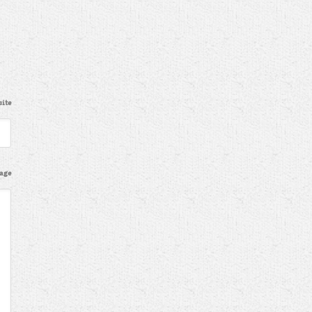
ite
age