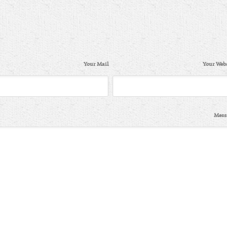
Your Mail
Your Webs
Mess