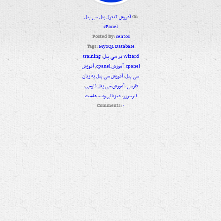
In:
آموزش کنترل پنل سی پنل
cPanel
Posted By:
centos
Tags:
MySQL Database
Wizard در سی پنل
,
training
cpanel
,
آموزش cpanel
,
آموزش
سی پنل
,
آموزش سی پنل به زبان
فارسی
,
آموزش سی پنل فارسی
,
ابرسرور
,
میزبانی وب
,
هاست
Comments:
۰