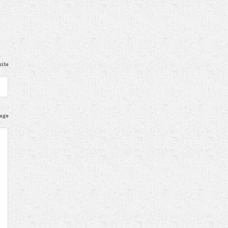
ite
age