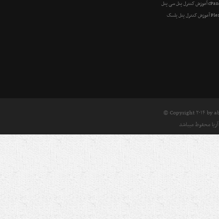
نترل پنل سی پنل cPanel
نترل پنل پلسک Plesk
© Copyright ۲۰۱۴ by
a