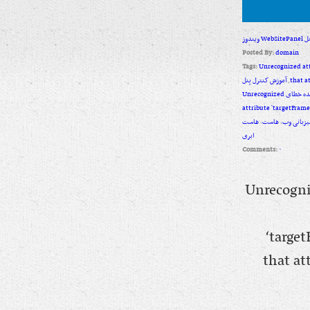
یندوز
Posted By:
domain
Tags:
Unrecognized att
that a
,
آموزش کنترل پنل
مشاهده خطای Unrecognized
attribute 'targetFrame
یزبانی وب
,
هاست
,
هاست
ابری
Comments:
۰
خطای Unrecognized
‘targe
that at