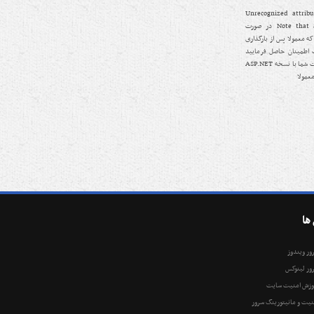
Unrecognized attribute ‘’.
Note that attribute names are case-sensitive در صورت
 معمولا پس از بارگذاری
ازم است اطمینان حاصل فرمایید
نسخه ASP.NET تنظیم شده برای وب سایت شما با نسخه ASP.NET
ها
ور ویندوز
ور لینوکس
وزش امنیت سایت
نیت و مانیتورینگ سرور