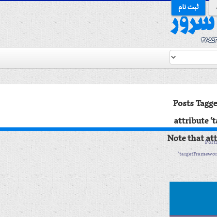
ثبت نام
Posts Tagge
attribute ‘
Note that at
Post
‘targetFramework