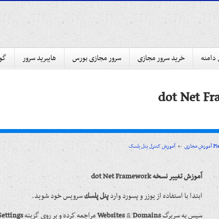
 دامنه
خرید سرور مجازی
سرور مجازی بورس
هایبرید سرور
گوا
پنل پلسک Plesk
آموزش مجازی
آموزش تغییر نسخه dot Net Framework
ابتدا با استفاده از یوزر و پسورد وارد
پنل پلسك
سرويس خود شويد.
سپس به سربرگ
Domains
&
Websites
مراجعه كرده و بر روی گزينه
ettings