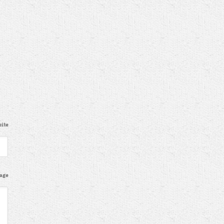
ite
age