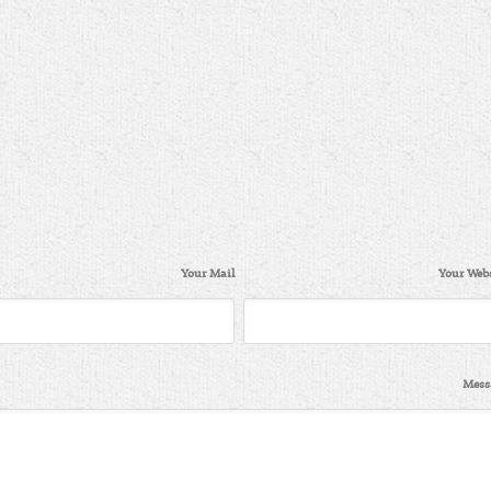
Your Mail
Your Webs
Mess