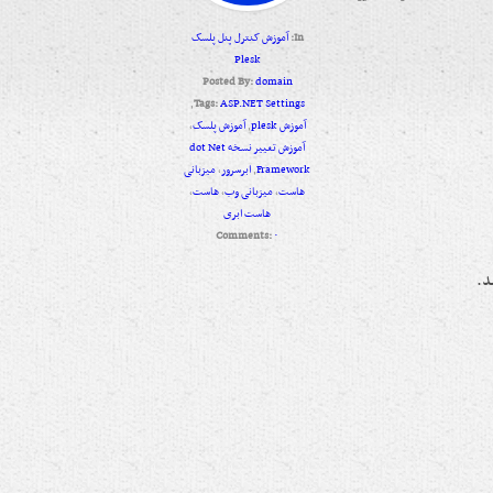
In:
آموزش کنترل پنل پلسک
Plesk
Posted By:
domain
,
Tags:
ASP.NET Settings
آموزش plesk
,
آموزش پلسک
,
آموزش تغییر نسخه dot Net
Framework
,
ابرسرور
,
میزبانی
هاست
,
میزبانی وب
,
هاست
,
هاست ابری
Comments:
۰