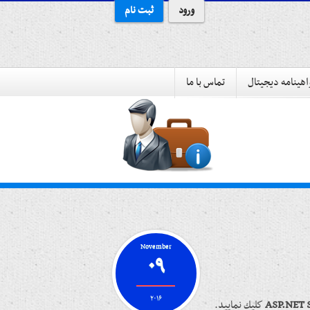
ورود
ثبت نام
هینامه دیجیتال
تماس با ما
November
۰۹
۲۰۱۶
ASP.NET S
كليك نماييد.