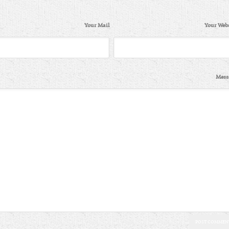
Your Mail
Your Webs
Mess