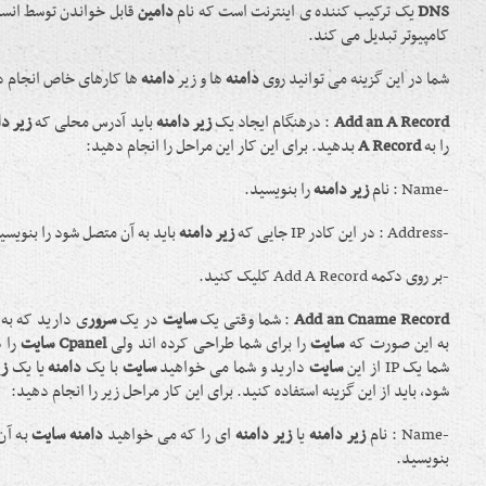
DNS
یک ترکیب کننده ی اینترنت است که نام
دامین
کامپیوتر تبدیل می کند.
شما در این گزینه می توانید روی
دامنه
ها و زیر
دامنه
ها کارهای خاص انجام ده
Add an A Record
: درهنگام ایجاد یک
زیر دامنه
باید آدرس محلی که
زیر دا
را به
A Record
بدهید. برای این کار این مراحل را انجام دهید:
-Name : نام
زیر دامنه
را بنویسید.
-Address : در این کادر IP جایی که
زیر دامنه
باید به آن متصل شود را بنویسی
-بر روی دکمه Add A Record کلیک کنید.
Add an Cname Record
: شما وقتی یک
سایت
در یک
سرور
ی دارید که به
به این صورت که
سایت
را برای شما طراحی کرده اند ولی
Cpanel سایت
را د
شما یک IP از این
سایت
دارید و شما می خواهید
سایت
با یک
دامنه
یا یک
زی
شود، باید از این گزینه استفاده کنید. برای این کار مراحل زیر را انجام دهید:
-Name : نام
زیر دامنه
یا
زیر دامنه
ای را که می خواهید
دامنه سایت
به آن 
بنویسید.