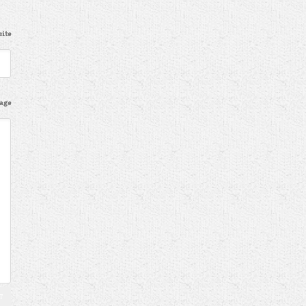
ite
age