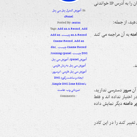
قابل خواندن توسط انسان را به آدرس IP خواندنی
In:
آموزش کنترل پنل سی پنل
cPanel
ید، از جمله:
Posted By:
centos
Tags:
Add an A Record
,
Add
منه
به آن مراجعه می کند
an A Record چیست
,
Add an
Cname Record
,
Add an
Cname Record چیست
,
,
dns
DNS چیست
,
training cpanel
,
آموزش cpanel
,
آموزش سی پنل
,
د.
آموزش سی پنل به زبان فارسی
,
آموزش سی پنل فارسی
,
ابرسرور
,
ایجاد و ساخت رکورد DNS
باSimple DNS Zone Editor
,
 آن
سرور
دسترسی ندارید،
میزبانی وب
,
هاست
ر اختیار نداده اند و فقط
Comments:
۰
ر دامنه
دیگر نمایش داده
تغییر کند را در این کادر