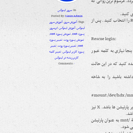
 ریشه در لینوکس انجام گردد. مرسوم ترین روالی که
In:
سرور لینوکس
ی کنید.
Posted By:
Linux Admin
مرحله دوم: از بین گزینه های منوی نمایش داده شده گزینۀ Rescue system را انتخاب کنید. پس از
Tags:
آموزش سرور
,
آموزش سرور
لینوکس
,
آموزش لینوکس
,
ابرسرور
,
پسورد root
,
تعویض پسورد root
,
:Rescue login
تعویض پسورد روت
,
تغییر پسورد
root
,
تغییر پسورد روت
,
تغییر
د.(در اینجا نیازی به کلمه عبور
پسورد کاربر لینوکس
,
تغییر کلمه
کاربر ریشه در لینوکس
تم را مشاهده کنید که در این حالت
Comments:
۰
اشته باشید را به شاخه
mount /dev/hdx /mnt
/mnt یک شاخۀ خالی است که می تواند به عنوان یک نقطۀ اتصال برای سایر پارتیشن ها باشد. X نیز
مرحله پنجم: در این مرحله با دستور زیر تصمیم خود را مبنی بر معرفی شاخۀ /mnt به عنوان پارتیشن