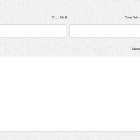
Your Mail
Your Webs
Mess