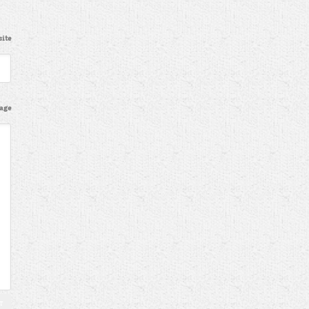
ite
age