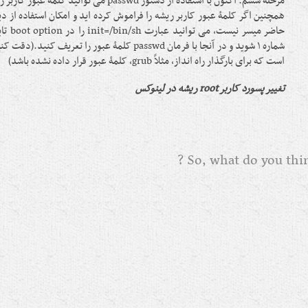
مرحله ششم: اکنون با استفاده از دستور passwd می توانید کلمه عبور کاربر ریشه را تغییر دهید.
همچنین اگر کلمۀ عبور کاربر ریشه را فراموش کرده اید و امکان استفاده از د
شماره ۱ شوید و در آنجا با فرمان passwd کلمۀ عبور را تعر
است که برای بارگذار راه انداز، مثلاً grub، کلمۀ عبور قرار داده نشده باشد)
تغییر پسورد کاربر root ریشه در لینوکس
So, what do you think