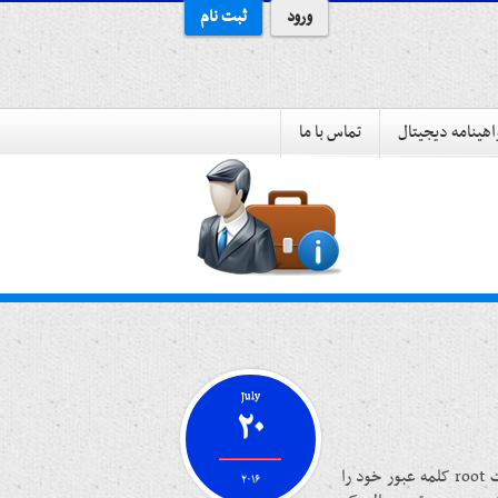
ورود
ثبت نام
هینامه دیجیتال
تماس با ما
July
۲۰
در سایر توزیع ها مواردی ممکن است پیش بیاید که کاربر ریشه یا همان روت root کلمه عبور خود را
۲۰۱۶