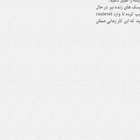
یسک های زنده نیز در حال
حاضر میسر نیست، می توانید عبارت init=/bin/sh را در boot option تایپ کرده تا وارد runlevel
یف کنید.(دقت کنید که این کار زمانی ممکن