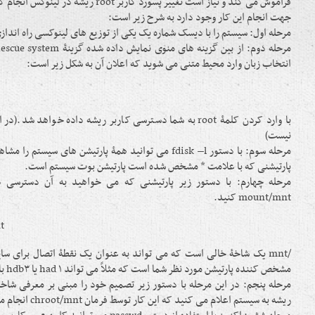
فراموش می کند و نیاز است تغییر پسورد کاربر root
جهت انجام این کار وجود دارد به شرح زیر است:
مرحله اول: سیستم را با دیسک شماره یک یکی از توزیع های لینوکسی راه انداز
انتخاب زبان وارد محیط متنی می شوید که اعلان آن به شکل زیر است:
با وارد کردن کلمۀ root به شما دسترسی کاربر ریشه داده خواهد ش
نیست)
مرحله سوم: با دستور fdisk –l می توانید همۀ پارتیشن های سیس
پارتیشنی که با علامت * مشخص شده است پارتیشن بوت سیستم است.
مرحله چهارم: با دستور زیر پارتیشنی که می خواهید به آن دسترسی د
mount/mnt کنید.
#
مشخص کننده پارتیشن مورد نظر شما است که مثلاً می تواند had ۱ یا hdb۳ باشد.
ریشه به سیستم اعلام می کنید که این کار توسط فرمان chroot/mnt انجام می شود.